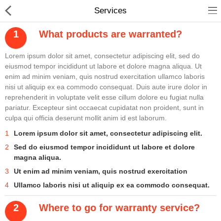
Services
What products are warranted?
Lorem ipsum dolor sit amet, consectetur adipiscing elit, sed do
eiusmod tempor incididunt ut labore et dolore magna aliqua. Ut
enim ad minim veniam, quis nostrud exercitation ullamco laboris
Home
nisi ut aliquip ex ea commodo consequat. Duis aute irure dolor in
reprehenderit in voluptate velit esse cillum dolore eu fugiat nulla
Pages
pariatur. Excepteur sint occaecat cupidatat non proident, sunt in
culpa qui officia deserunt mollit anim id est laborum.
Blog
Lorem ipsum dolor sit amet, consectetur adipiscing elit.
Shop
Sed do eiusmod tempor incididunt ut labore et dolore
magna aliqua.
Collections
Ut enim ad minim veniam, quis nostrud exercitation
Specials!
Ullamco laboris nisi ut aliquip ex ea commodo consequat.
Where to go for warranty service?
Compare
Wish List (0)