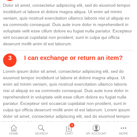
Dolor sit amet, consectetur adipiscing elit, sed do eiusmod tempor
$
incididunt ut labore et dolore magna aliqua. Ut enim ad minim
veniam, quis nostrud exercitation ullamco laboris nisi ut aliquip ex
Currency
Languages
ea commodo consequat. Duis aute irure dolor in reprehenderit in
voluptate velit esse cillum dolore eu fugiat nulla pariatur. Excepteur
sint occaecat cupidatat non proident, sunt in culpa qui officia
deserunt mollit anim id est laborum.
I can exchange or return an item?
Lorem ipsum dolor sit amet, consectetur adipiscing elit, sed do
eiusmod tempor incididunt ut labore et dolore magna aliqua. Ut
enim ad minim veniam, quis nostrud exercitation ullamco laboris
nisi ut aliquip ex ea commodo consequat. Duis aute irure dolor in
reprehenderit in voluptate velit esse cillum dolore eu fugiat nulla
pariatur. Excepteur sint occaecat cupidatat non proident, sunt in
culpa qui officia deserunt mollit anim id est laborum. Lorem ipsum
dolor sit amet, consectetur adipiscing elit, sed do eiusmod tempor
incididunt ut labore et dolore magna aliqua. Ut enim ad minim
0
veniam, quis nostrud exercitation ullamco laboris nisi ut aliquip ex
HOME
SEARCH
CART
MY ACCOUNT
MORE
ea commodo consequat. Duis aute irure dolor in reprehenderit in